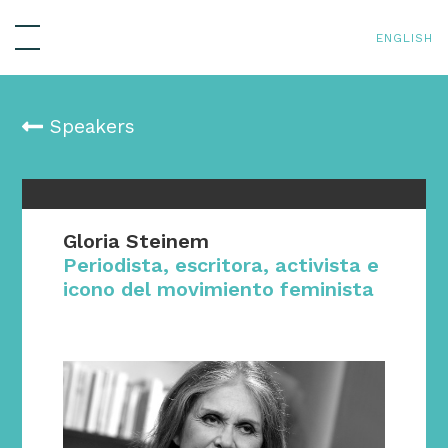
ENGLISH
Speakers
Gloria Steinem
Periodista, escritora, activista e
icono del movimiento feminista